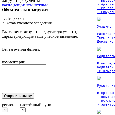
Загрузить документы
- Проверк
- Адаптац
какие документы нужны?
- Мгновен
Обязательны к загрузке:
- Симуля
1. Лицензии
2. Устав учебного заведения
Учащимся
Вы можете загрузить и другие документы,
Расписан
характеризующие ваше учебное заведение.
Темы и ти
Домашние
Вы загрузили файлы:
Родителя
комментарии
В послед
Родители
IP камер
Руководи
В програм
Отправить заявку
- опыт а
- исключ
- электр
регион
населённый пункт