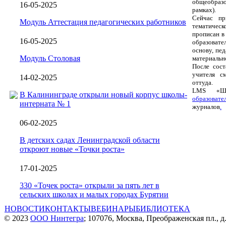
общеобразо
16-05-2025
рамках).
Сейчас пр
Модуль Аттестация педагогических работников
тематическ
прописан в
16-05-2025
образовате
основу, пе
Модуль Столовая
материальн
После сост
учителя с
14-02-2025
оттуда.
LMS «Шк
В Калининграде открыли новый корпус школы-
образовате
интерната № 1
журналов
.
06-02-2025
В детских садах Ленинградской области
откроют новые «Точки роста»
17-01-2025
330 «Точек роста» открыли за пять лет в
сельских школах и малых городах Бурятии
НОВОСТИ
КОНТАКТЫ
ВЕБИНАРЫ
БИБЛИОТЕКА
© 2023
ООО Нинтегра
; 107076, Москва, Преображенская пл., д.