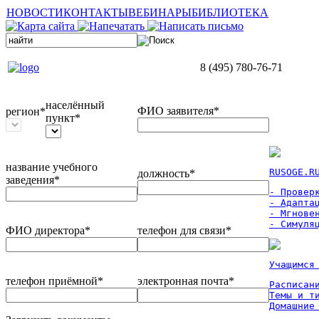
НОВОСТИ
КОНТАКТЫ
ВЕБИНАРЫ
БИБЛИОТЕКА
8 (495) 780-76-71
населённый
ФИО заявителя*
регион*
пункт*
название учебного
RUSOGE.R
должность*
заведения*
- Проверк
- Адаптац
- Мгновен
- Симуля
ФИО директора*
телефон для связи*
Учащимся
телефон приёмной*
электронная почта*
Расписан
Темы и ти
Домашние