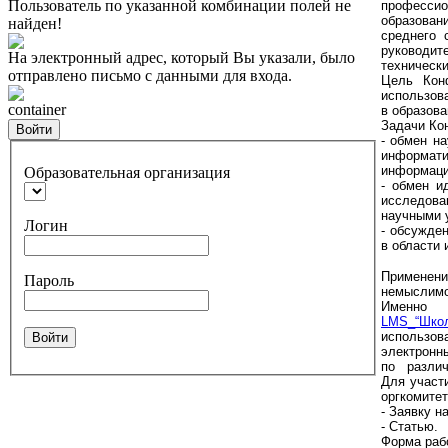
Пользователь по указанной комбинации полей не
професси
образован
найден!
среднего 
руководит
На электронный адрес, который Вы указали, было
техническ
отправлено письмо с данными для входа.
Цель Конф
использов
container
в образова
Задачи Ко
Войти
- обмен н
информат
информаци
Образовательная организация
- обмен и
исследов
научными 
Логин
- обсужде
в области
Применен
Пароль
немыслимо
Именно
LMS_“Шк
использ
Войти
электронн
по различ
Для участ
оргкомитет
- Заявку н
- Статью.
Форма раб