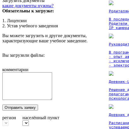
Загрузить документы
какие документы нужны?
Обязательны к загрузке:
Родителя
В послед
1. Лицензии
Родители
2. Устав учебного заведения
IP камер
Вы можете загрузить и другие документы,
характеризующие ваше учебное заведение.
Руководи
В програм
Вы загрузили файлы:
- опыт а
- исключ
- электр
комментарии
Дневник-
Решение 
педагога
психолог
Отправить заявку
Дневник 
регион
населённый пункт
Расписан
успеваем