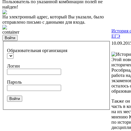
Пользователь по указанной комбинации полей не
найден!
На электронный адрес, который Вы указали, было
отправлено письмо с данными для входа.
История 
container
ЕГЭ
Войти
10.09.201
Образовательная организация
Этой нов
историче
Логин
Рособрнад
работа н
экзаменов
Пароль
осталось 
образован
Войти
Также он 
часть в к
на их мес
мнению К
по истор
дисциплин