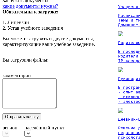
Загрузить документы
какие документы нужны?
Учащимся
Обязательны к загрузке:
Расписан
Темы и ти
1. Лицензии
Домашние
2. Устав учебного заведения
Вы можете загрузить и другие документы,
Родителя
характеризующие ваше учебное заведение.
В послед
Родители
Вы загрузили файлы:
IP камер
комментарии
Руководи
В програм
- опыт а
- исключ
- электр
Отправить заявку
Дневник-
регион
населённый пункт
Решение 
педагога
психолог