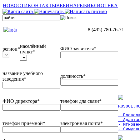
НОВОСТИ
КОНТАКТЫ
ВЕБИНАРЫ
БИБЛИОТЕКА
8 (495) 780-76-71
населённый
ФИО заявителя*
регион*
пункт*
название учебного
должность*
заведения*
ФИО директора*
телефон для связи*
RUSOGE.R
- Проверк
- Адаптац
телефон приёмной*
электронная почта*
- Мгновен
- Симуля