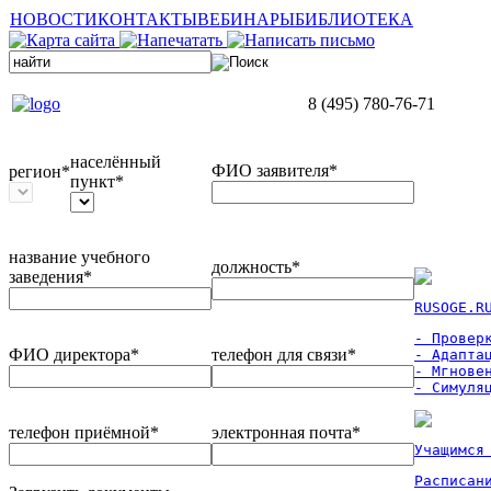
НОВОСТИ
КОНТАКТЫ
ВЕБИНАРЫ
БИБЛИОТЕКА
8 (495) 780-76-71
населённый
ФИО заявителя*
регион*
пункт*
название учебного
должность*
заведения*
RUSOGE.R
- Проверк
ФИО директора*
телефон для связи*
- Адаптац
- Мгновен
- Симуля
телефон приёмной*
электронная почта*
Учащимся
Расписан