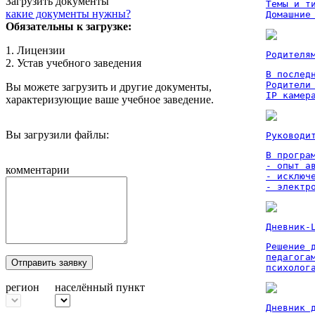
Загрузить документы
Темы и ти
какие документы нужны?
Домашние
Обязательны к загрузке:
1. Лицензии
Родителя
2. Устав учебного заведения
В послед
Родители
Вы можете загрузить и другие документы,
IP камер
характеризующие ваше учебное заведение.
Вы загрузили файлы:
Руководи
В програм
- опыт а
комментарии
- исключ
- электр
Дневник-
Решение 
педагога
Отправить заявку
психолог
регион
населённый пункт
Дневник 