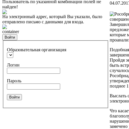
Пользователь по указанной комбинации полей не
04.07.201
найден!
На электронный адрес, который Вы указали, было
отправлено письмо с данными для входа.
Завершил
предложе
container
которые 
Войти
проанали
Образовательная организация
Подобная
завершен
Пройдя э
Логин
быть встр
случалос
Рособрнад
Пароль
утвержде
позднее 1
Выслать 
Войти
электрон
Что каса
благополу
нарушений
замечено